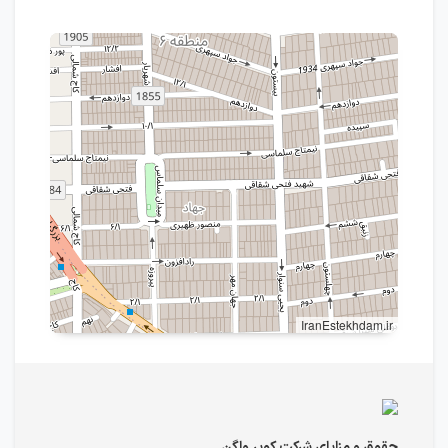
IranEstekhdam.ir
حقوق و مزایای شرکت کویر واگن