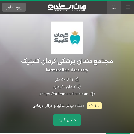
ورود
کاربر
مجتمع دندان پزشکی کرمان کلینیک
kermanclinic dentistry
۱۱ تا ۵۰ نفر
کرمان - کرمان
https://hr.kermanclinic.com/
دسته:
بیمارستانها و مراکز درمانی
۱.۰
دنبال کنید