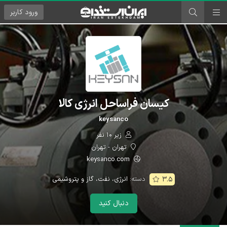
ورود
کاربر
کیسان فراساحل انرژی کالا
keysanco
زیر ۱۰ نفر
تهران - تهران
keysanco.com
دسته:
انرژی، نفت، گاز و پتروشیمی
۳.۵
دنبال کنید