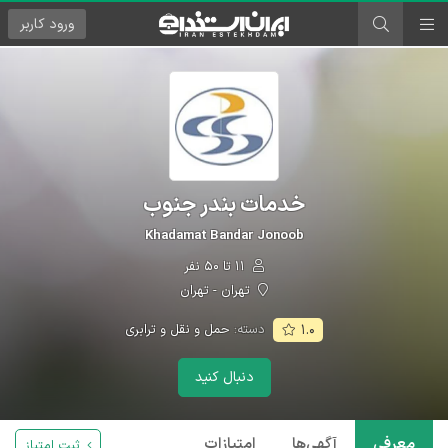
ورود
کاربر
خدمات بندر جنوب
Khadamat Bandar Jonoob
۱۱ تا ۵۰ نفر
تهران - تهران
دسته:
حمل و نقل و ترابری
۱.۰
دنبال کنید
معرفی
آگهی‌ها
امتیازات
ثبت امتیاز