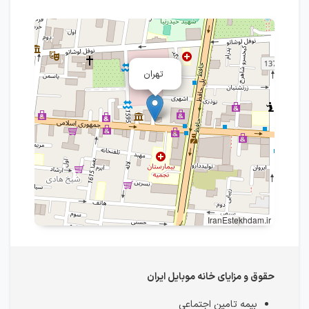
تهران
IranEstekhdam.ir
حقوق و مزایای خانه موبایل ایران
بیمه تامین اجتماعی