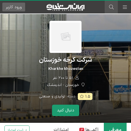
ورود
کاربر
شرکت کرخه خوزستان
Kharkhe khozestan
۵۱ تا ۲۰۰ نفر
خوزستان - اندیمشک
دسته:
تولیدی و صنعتی
۱.۵
دنبال کنید
معرفی
آگهی‌ها
امتیازات
ثبت امتیاز
۳