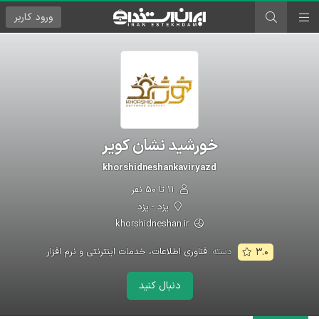
ورود
کاربر
خورشید نشان کویر
khorshidneshankaviryazd
۱۱ تا ۵۰ نفر
یزد - یزد
khorshidneshan.ir
دسته:
فناوری اطلاعات، خدمات اینترنتی و نرم افزار
۳.۰
دنبال کنید