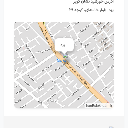
آدرس خورشید نشان کویر
یزد، بلوار خامنه‌ای، کوچه ۲۹
یزد
IranEstekhdam.ir