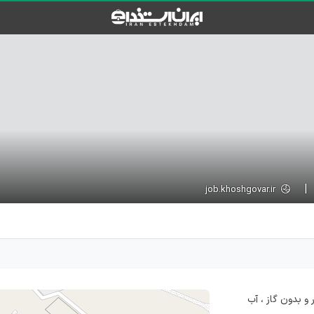
job.khoshgovar.ir
 گازدار و بدون گاز ، آب