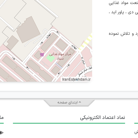
صنعت مواد غذایی
ی دی ، پاور اید ،
سر ایران دارد و تلاش نموده
IranEstekhdam.ir
ابتدای صفحه
نماد اعتماد الکترونیکی
ما
 تلاش