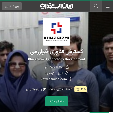
ورود
کاربر
گسترش فناوری خوارزمی
Khwarizmi Technology Development
۲۰۱ تا ۵۰۰ نفر
البرز - گرمدره
khwarizmico.com
دسته:
انرژی، نفت، گاز و پتروشیمی
۲.۵
دنبال کنید