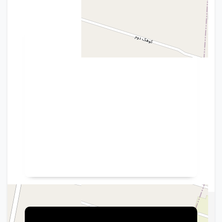
(خيابان کوهـک)، کوهک چهـارم، پلاک ۴۶