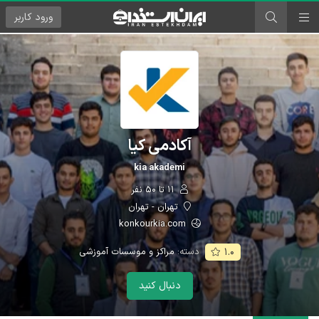
ورود
کاربر
آکادمی کیا
kia akademi
۱۱ تا ۵۰ نفر
تهران - تهران
konkourkia.com
دسته:
مراکز و موسسات آموزشی
۱.۰
دنبال کنید