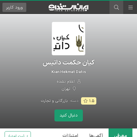
ورود
کاربر
کیان حکمت داتیس
Kian Hekmat Datis
اعلام نشده
تهران
دسته:
بازرگانی و تجارت
۱.۵
دنبال کنید
معرفی
آگهی‌ها
امتیازات
ثبت امتیاز