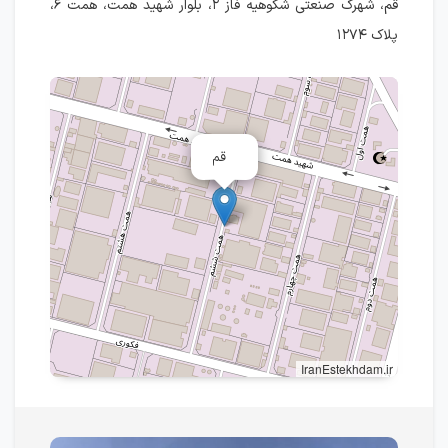
قم، شهرک صنعتی شکوهیه فاز ۲، بلوار شهید همت، همت ۶،
پلاک ۱۲۷۴
قم
IranEstekhdam.ir