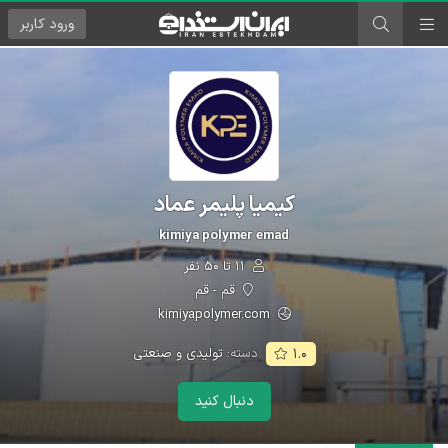
ورود
کاربر
کیمیا پلیمر عماد
kimiya polymer emad
۱۱ تا ۵۰ نفر
قم - قم
kimiyapolymer.com
دسته:
تولیدی و صنعتی
۱.۰
دنبال کنید