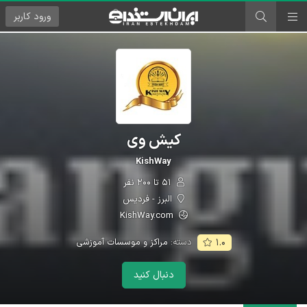
ورود
کاربر
کیش وی
KishWay
۵۱ تا ۲۰۰ نفر
البرز - فردیس
KishWay.com
دسته:
مراکز و موسسات آموزشی
۱.۰
دنبال کنید