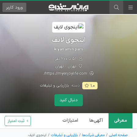
ورود
کاربر
اینجوی لایف
kiyan amin pars
۵۱ تا ۲۰۰ نفر
تهران - تهران
https://myenjoylife.com/
دسته:
بازاریابی و تبلیغات
۱.۰
دنبال کنید
معرفی
آگهی‌ها
امتیازات
ثبت امتیاز
صفحه اصلی
معرفی شرکت‌ها
بازاریابی و تبلیغات
اینجوی لایف