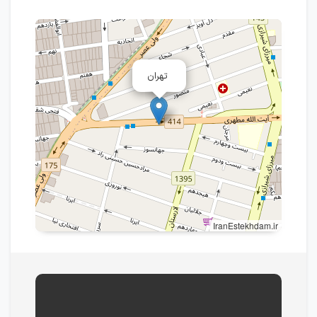
تهران
IranEstekhdam.ir