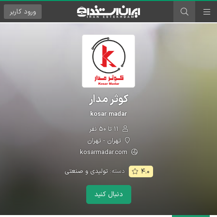
ورود
کاربر
کوثر مدار
kosar madar
۱۱ تا ۵۰ نفر
تهران - تهران
kosarmadar.com
دسته:
تولیدی و صنعتی
۴.۰
دنبال کنید