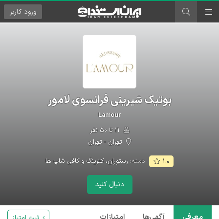
ورود
کاربر
بوتیک شیرینی فرانسوی لامور
Lamour
۱۱ تا ۵۰ نفر
تهران - تهران
دسته:
رستوران، کترینگ و کافی شاپ ها
۱.۰
دنبال کنید
معرفی
آگهی‌ها
امتیازات
ثبت امتیاز