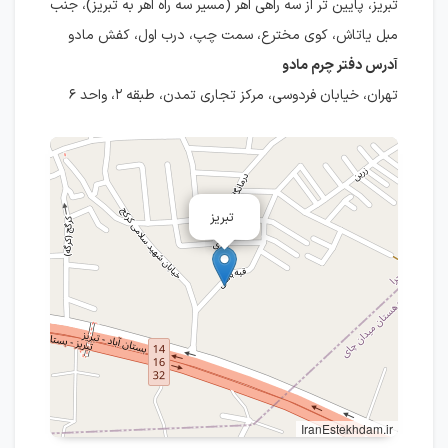
تبریز، پايين تر از سه راهی اهر (مسير سه راه اهر به تبريز)، جنب
مبل ياتاش، كوی مخترع، سمت چپ، درب اول، كفش مادو
آدرس دفتر چرم مادو
تهران، خیابان فردوسی، مرکز تجاری تمدن، طبقه ۲، واحد ۶
تبریز
IranEstekhdam.ir