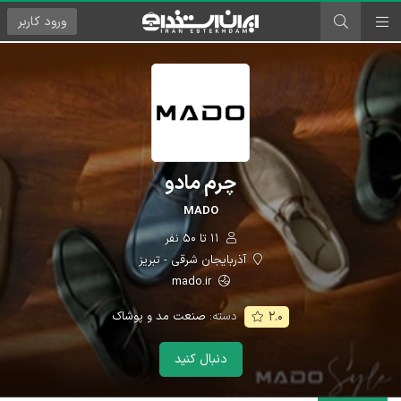
ورود
کاربر
چرم مادو
MADO
۱۱ تا ۵۰ نفر
آذربایجان شرقی - تبریز
mado.ir
دسته:
صنعت مد و پوشاک
۲.۰
دنبال کنید