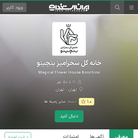
ورود
کاربر
خانه گل سحرآمیز بنچینو
Magical Flower House Bonchino
۱۱ تا ۵۰ نفر
تهران - تهران
دسته:
سایر زمینه ها
۱.۰
دنبال کنید
معرفی
آگهی‌ها
امتیازات
ثبت امتیاز