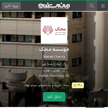
ورود
کاربر
موسسه محک
Mahak Charity
۵۰۱ تا ۱۰۰۰ نفر
تهران - تهران
mahak-charity.org
دسته:
خیریه و سازمانهای مردم نهاد
۳.۰
دنبال کنید