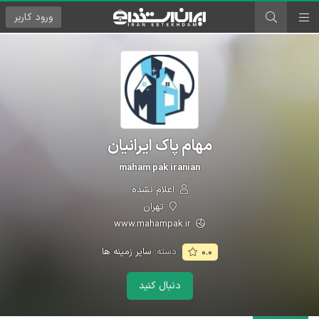
ورود
کاربر
مهام پاک ایرانیان
maham pak iranian
اعلام نشده
تهران
www.mahampak.ir
دسته:
سایر زمینه ها
۰.۰
دنبال کنید