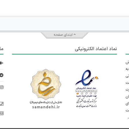
ابتدای صفحه
نماد اعتماد الکترونیکی
ما
 تلاش
ه
ی
ت
د
رت
ان
ی
یت