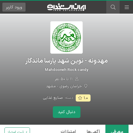
ورود
کاربر
مهدونه - نوین شهد پارسا ماندگار
Mahdooneh Rock candy
۱۱ تا ۵۰ نفر
خراسان رضوی - مشهد
دسته:
صنایع غذایی
۱.۰
دنبال کنید
معرفی
آگهی‌ها
امتیازات
ثبت امتیاز