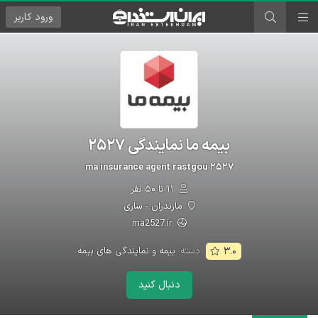
ورود
کاربر
بیمه ما نمایندگی ۲۵۲۷
ma insurance agent rastgou ۲۵۲۷
۱۱ تا ۵۰ نفر
مازندران - ساری
ma2527.ir
دسته:
بیمه و نمایندگی های بیمه
۳.۰
دنبال کنید