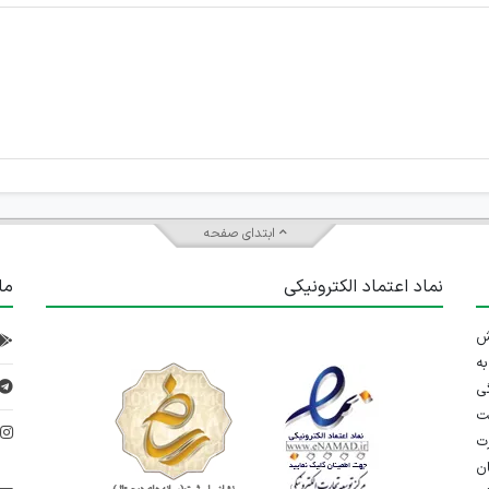
ابتدای صفحه
نماد اعتماد الکترونیکی
ما
 تلاش
ه
ی
ت
د
رت
ان