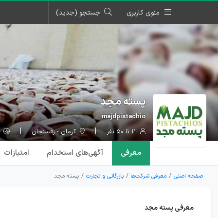
منوی کاربری
جستجو (جدید)
پسته مجد
majdpistachio
۱۱ تا ۵۰ نفر
کرمان - رفسنجان
pistachio.com
معرفی
آگهی‌ها
ی استخدام
امتیازات
صفحه اصلی
معرفی شرکت‌ها
بازرگانی و تجارت
پسته مجد
معرفی پسته مجد