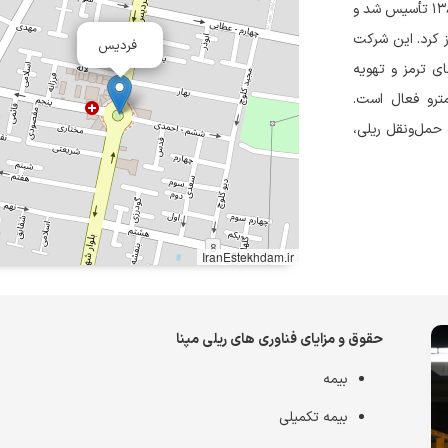
شرکت فناوری‌های ریلی مپنا (با نام پیشین مپنا فوله پارس) از دی‌ماه ۱۳۸۸ تأسیس شد و
آغاز کرد. این شرکت
فردیس
ی ترمز و تهویه
مترو فعال است.
حمل‌ونقل ریلی،
IranEstekhdam.ir
حقوق و مزایای فناوری های ریلی مپنا
بیمه
بیمه تکمیلی