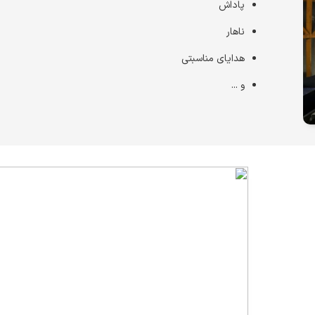
پاداش
ناهار
هدایای مناسبتی
و ...