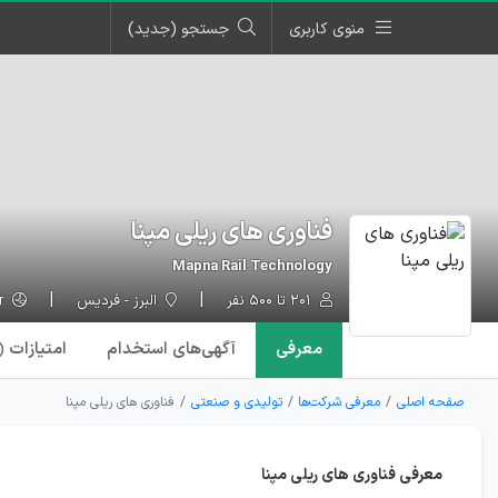
منوی کاربری
جستجو (جدید)
فناوری های ریلی مپنا
Mapna Rail Technology
۲۰۱ تا ۵۰۰ نفر
البرز - فردیس
maptec.ir
معرفی
آگهی‌ها
ی استخدام
امتیازات
۱)
صفحه اصلی
معرفی شرکت‌ها
تولیدی و صنعتی
فناوری های ریلی مپنا
معرفی فناوری های ریلی مپنا