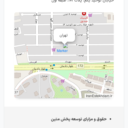
خیابان توحید یکم، پلاک ۱۰۱، طبقه اول
تهران
IranEstekhdam.ir
حقوق و مزایای توسعه پخش متین