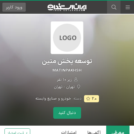
ورود
کاربر
توسعه پخش متین
MATINPAKHSH
زیر ۱۰ نفر
تهران - تهران
دسته:
خودرو و صنایع وابسته
۲.۰
دنبال کنید
معرفی
آگهی‌ها
امتیازات
ثبت امتیاز