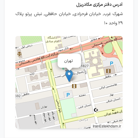
آدرس دفتر مرکزی مگادریزل
شهرک غرب, خیابان فرحزادی, خیابان حافظی, نبش پرتو پلاک
۲۹ واحد ۱۰
تهران
IranEstekhdam.ir