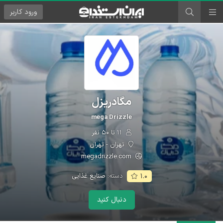
ورود
کاربر
مگادریزل
mega Drizzle
۱۱ تا ۵۰ نفر
تهران - تهران
megadrizzle.com
دسته:
صنایع غذایی
۱.۰
دنبال کنید