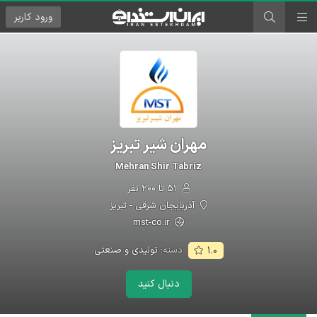
ورود
کاربر
مهران شیر تبریز
Mehran Shir Tabriz
۵۱ تا ۲۰۰ نفر
آذربایجان شرقی - تبریز
mst-co.ir
دسته:
تولیدی و صنعتی
۱.۰
دنبال کنید