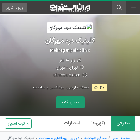
ورود
کاربر
کلینیک درد مهرگان
Mehregan pain clinic
زیر ۱۰ نفر
تهران - تهران
clinicdard.com
دسته:
دارویی، بهداشتی و سلامت
۲.۰
دنبال کنید
معرفی
آگهی‌ها
امتیازات
ثبت امتیاز
صفحه اصلی
معرفی شرکت‌ها
دارویی، بهداشتی و سلامت
کلینیک درد مهرگان