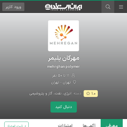
ورود
کاربر
مهرگان پلیمر
mehrghan polymer
۱۱ تا ۵۰ نفر
تهران - تهران
دسته:
انرژی، نفت، گاز و پتروشیمی
۱.۰
دنبال کنید
معرفی
آگهی‌ها
امتیازات
ثبت امتیاز