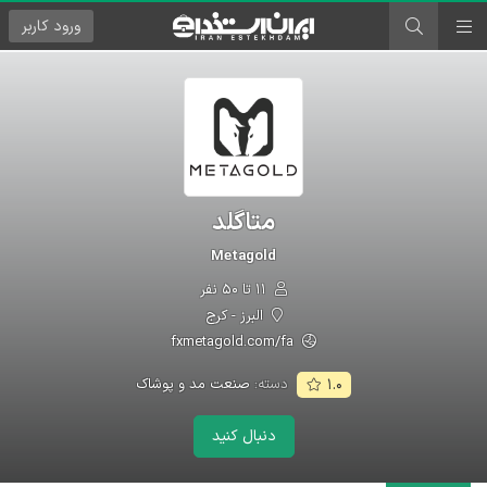
ورود
کاربر
متاگلد
Metagold
۱۱ تا ۵۰ نفر
البرز - کرج
fxmetagold.com/fa
دسته:
صنعت مد و پوشاک
۱.۰
دنبال کنید