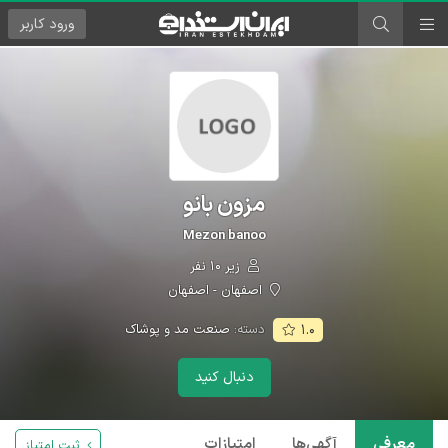
ورود
کاربر
مزون بانو
Mezon banoo
زیر ۱۰ نفر
اصفهان - اصفهان
دسته:
صنعت مد و پوشاک
۱.۰
دنبال کنید
معرفی
آگهی‌ها
امتیازات
ثبت امتیاز