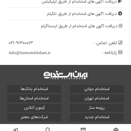
دریافت آگهی های استخدام از طریق اپلیکیشن
استخدام گروه پوشاک میلادمهر در دو ردیف شغلی : صندوقدار مجرب خانم- فروشنده مجرب آقا و خانم
اصفهان
دریافت آگهی های استخدام از طریق تلگرام
۷ سال پیش
منقضی شده
دریافت آگهی های استخدام از طریق اینستاگرام
تلفن تماس :
۰۲۱-۹۱۳۰۰۰۱۳
رایانامه :
info@iranestekhdam.ir
استخدام دولتی
استخدام بانک‌ها
استخدام تهران
استخدام استان‌ها
رزومه ساز
آزمون آنلاین
استخدام جدید
شرکت‌های معتبر
تمامی حقوق این سایت برای آلتین سیستم محفوظ است و هر