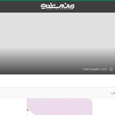
matinhealth.com
 طب