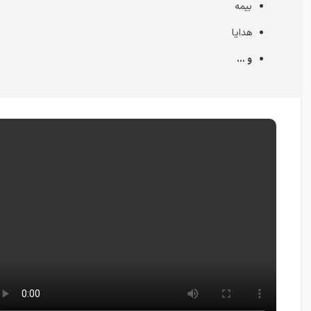
بیمه
هدایا
و ...