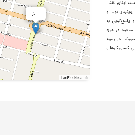
شرو معاصر ماهان (سهامی خاص) در سال ۱۳۹۴ با هدف ایفای نقش
ر رویکردی نوین و
لار
 پاسخ‌گویی به
ا و چالش‌های موجود در حوزه
وکار در زمینه
ی کسب‌وکارها و
IranEstekhdam.ir