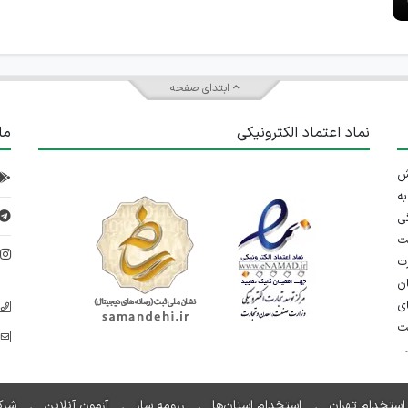
ابتدای صفحه
نماد اعتماد الکترونیکی
ما
 تلاش
ه
ی
ت
د
رت
ان
ی
یت
استخدام تهران
استخدام استان‌ها
رزومه ساز
آزمون آنلاین
شرک