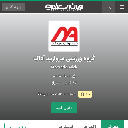
ورود
کاربر
گروه ورزشی مروارید آداک
Morvarid Adak
۱۱ تا ۵۰ نفر
فارس - شیراز
دسته:
صنعت مد و پوشاک
۱.۰
دنبال کنید
معرفی
آگهی‌ها
امتیازات
ثبت امتیاز