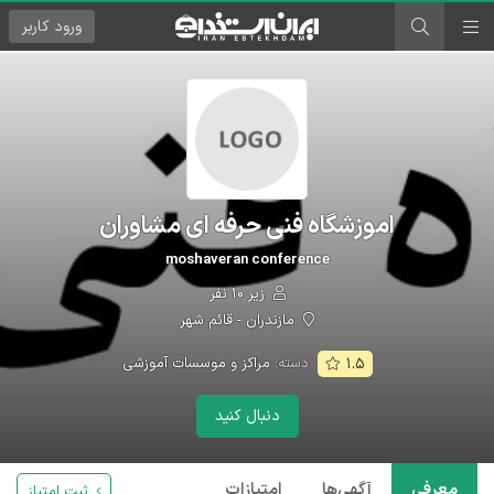
ورود
کاربر
اموزشگاه فنی حرفه ای مشاوران
moshaveran conference
زیر ۱۰ نفر
مازندران - قائم شهر
دسته:
مراکز و موسسات آموزشی
۱.۵
دنبال کنید
معرفی
آگهی‌ها
امتیازات
ثبت امتیاز