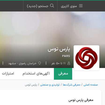
منوی کاربری
جستجو (جدید)
پارس توس
PARS
۱۱ تا ۵۰ نفر
خراسان رضوی - مشهد
معرفی
آگهی‌ها
ی استخدام
امتیازات
صفحه اصلی
معرفی شرکت‌ها
تولیدی و صنعتی
پارس توس
معرفی پارس توس