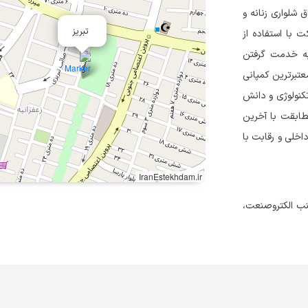
 شلواری زنانه و
تبریز
۱ تاسیس شد.این شرکت با استفاده از
 به خدمت گرفتن
عتبرترین کمپانی
تکنولوژی و دانش
طابقت با آخرین
داخلی و رقابت با
IranEstekhdam.ir
کج، جنب الکتروصنعت،