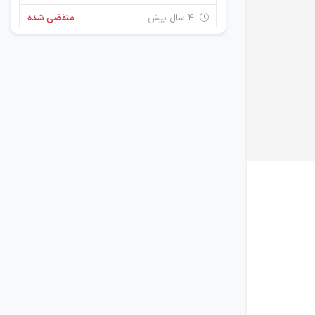
۴ سال پیش
منقضی شده