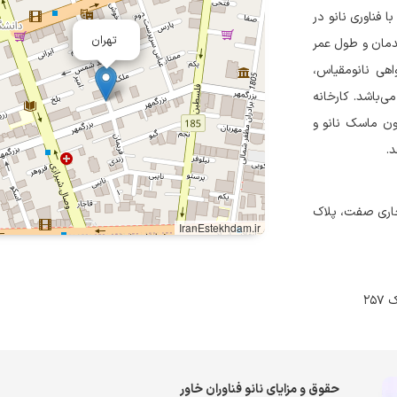
ا فناوری نانو در
تهران
ندمان و طول عمر
اهی نانومقیاس،
میرکبیر می‌باشد. کارخانه
ون ماسک نانو و
وجاری صفت، پلاک
IranEstekhdam.ir
حقوق و مزایای نانو فناوران خاور