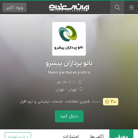
ورود
کاربر
نانو پردازان پیشرو
Nano pardazan pishro
۱۱ تا ۵۰ نفر
تهران - تهران
دسته:
فناوری اطلاعات، خدمات اینترنتی و نرم افزار
۲.۰
دنبال کنید
معرفی
آگهی‌ها
امتیازات
ثبت امتیاز