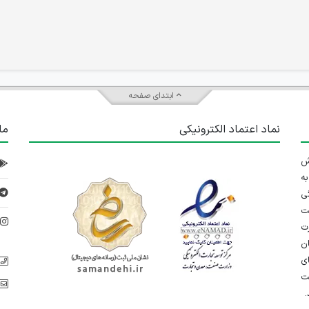
ابتدای صفحه
نماد اعتماد الکترونیکی
ما
 تلاش
ه
ی
ت
د
رت
ان
ی
یت