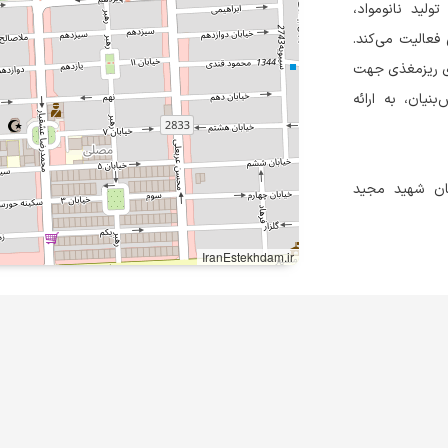
لید نانومواد،
فعالیت می‌کند.
های ریزمغذی جهت
نیان، به ارائه
بان شهید مجید
IranEstekhdam.ir