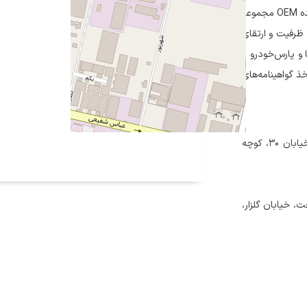
شرکت نصیر لوازم با بیش از ۳۰ سال سابقه، به‌عنوان نخستین تولیدکننده OEM مجموعه
 ظرفیت و ارتقای
و پارس‌خودرو را
خذ گواهینامه‌های
تهران، کیلومتر ۱۱ جاده مخصوص کرج، روبروی فروشگاه سپه، انتهای خیابان ۳۰، کوچه
، خیابان گلزار،