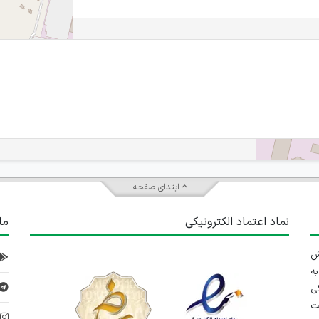
IranEstekhdam.ir
ابتدای صفحه
نماد اعتماد الکترونیکی
ما
 تلاش
ه
ی
ت
د