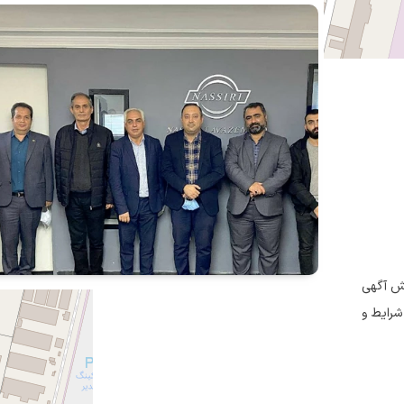
خش آگهی
رایط و