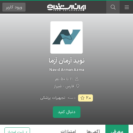
ورود
کاربر
نوید آرمان آزما
Navid Arman Azma
۱۱ تا ۵۰ نفر
فارس - شیراز
دسته:
تجهیزات پزشکی
۲.۰
دنبال کنید
معرفی
آگهی‌ها
امتیازات
ثبت امتیاز