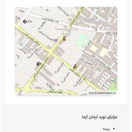
IranEstekhdam.ir
مزایای نوید آرمان آزما
بیمه