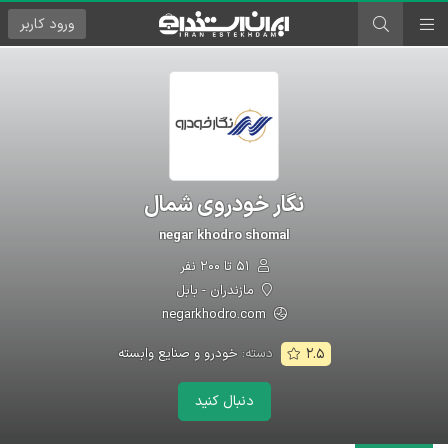
ورود
کاربر
نگار خودروی شمال
negar khodro shomal
۵۱ تا ۲۰۰ نفر
مازندران - بابل
negarkhodro.com
دسته:
خودرو و صنایع وابسته
۲.۵
دنبال کنید