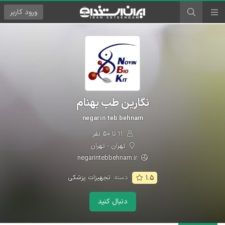
ورود
کاربر
نگارین طب بهنام
negarin teb behnam
۱۱ تا ۵۰ نفر
تهران - تهران
negarintebbehnam.ir
دسته:
تجهیزات پزشکی
۱.۵
دنبال کنید