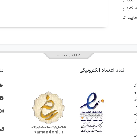
کنید و
ایید تا
ابتدای صفحه
نماد اعتماد الکترونیکی
ما
 تلاش
ه
ی
ت
د
رت
ان
ی
یت