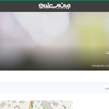
س
ارس