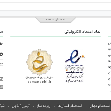
ابتدای صفحه
نماد اعتماد الکترونیکی
ما
 تلاش
ه
ی
ت
د
رت
ان
ی
یت
استخدام تهران
استخدام استان‌ها
رزومه ساز
آزمون آنلاین
شرک