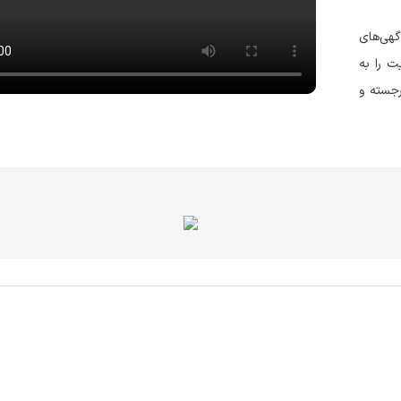
هی‌های
 را به
جسته و