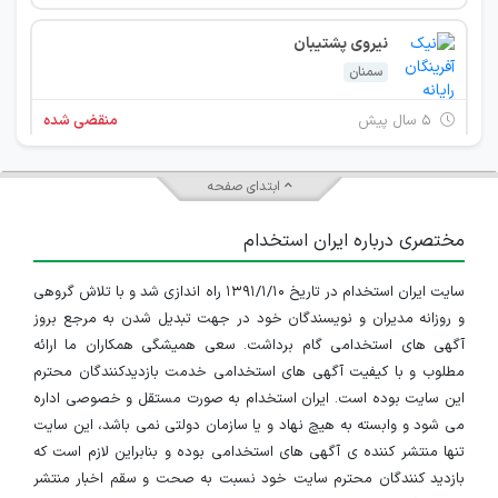
نیروی پشتیبان
سمنان
۵ سال پیش
منقضی شده
برنامه نویس Asp.Net MVC
ابتدای صفحه
اصفهان
مختصری درباره ایران استخدام
IranEstekhdam.ir
۶ سال پیش
منقضی شده
سایت ایران استخدام در تاریخ ۱۳۹۱/۱/۱۰ راه اندازی شد و با تلاش گروهی
کمک حسابدار آشنا به امور اداری
و روزانه مدیران و نویسندگان خود در جهت تبدیل شدن به مرجع بروز
اصفهان
آگهی های استخدامی گام برداشت. سعی همیشگی همکاران ما ارائه
مطلوب و با کیفیت آگهی های استخدامی خدمت بازدیدکنندگان محترم
۶ سال پیش
منقضی شده
این سایت بوده است. ایران استخدام به صورت مستقل و خصوصی اداره
می شود و وابسته به هیچ نهاد و یا سازمان دولتی نمی باشد، این سایت
کارشناس پشتیبانی - برنامه نویس Asp.Net MVC
تنها منتشر کننده ی آگهی های استخدامی بوده و بنابراین لازم است که
بازدید کنندگان محترم سایت خود نسبت به صحت و سقم اخبار منتشر
اصفهان